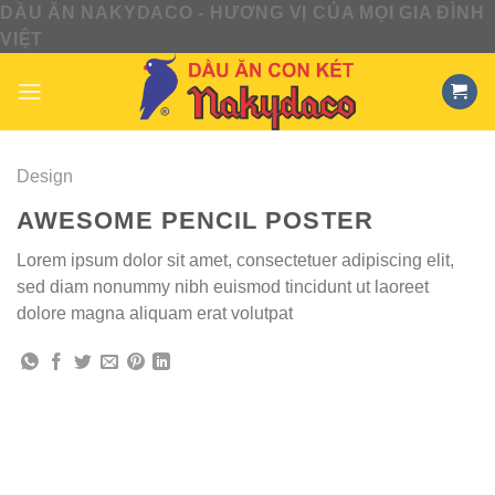
DẦU ĂN NAKYDACO - HƯƠNG VỊ CỦA MỌI GIA ĐÌNH
Skip
VIỆT
to
content
Design
AWESOME PENCIL POSTER
Lorem ipsum dolor sit amet, consectetuer adipiscing elit,
sed diam nonummy nibh euismod tincidunt ut laoreet
dolore magna aliquam erat volutpat