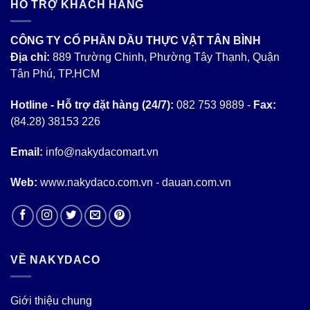
HỖ TRỢ KHÁCH HÀNG
CÔNG TY CỔ PHẦN DẦU THỰC VẬT TÂN BÌNH
Địa chỉ:
889 Trường Chinh, Phường Tây Thạnh, Quận
Tân Phú, TP.HCM
Hotline - Hỗ trợ đặt hàng (24/7):
082 753 9889 -
Fax:
(84.28) 38153 226
Email:
info@nakydacomart.vn
Web:
www.nakydaco.com.vn - dauan.com.vn
VỀ NAKYDACO
Giới thiệu chung