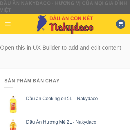
DẦU ĂN NAKYDACO - HƯƠNG VỊ CỦA MỌI GIA ĐÌNH
Skip
VIỆT
to
content
Open this in UX Builder to add and edit content
SẢN PHẨM BÁN CHẠY
Dầu ăn Cooking oil 5L – Nakydaco
Dầu Ăn Hương Mè 2L - Nakydaco