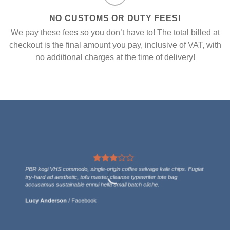
NO CUSTOMS OR DUTY FEES!
We pay these fees so you don’t have to! The total billed at
checkout is the final amount you pay, inclusive of VAT, with
no additional charges at the time of delivery!
PBR kogi VHS commodo, single-origin coffee selvage kale chips. Fugiat
try-hard ad aesthetic, tofu master cleanse typewriter tote bag
accusamus sustainable ennui hella small batch cliche.
Lucy Anderson
/
Facebook