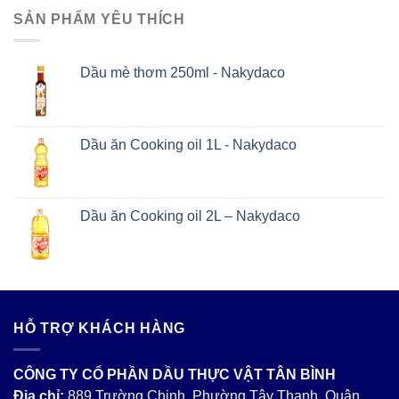
SẢN PHẨM YÊU THÍCH
Dầu mè thơm 250ml - Nakydaco
Dầu ăn Cooking oil 1L - Nakydaco
Dầu ăn Cooking oil 2L – Nakydaco
HỖ TRỢ KHÁCH HÀNG
CÔNG TY CỔ PHẦN DẦU THỰC VẬT TÂN BÌNH
Địa chỉ:
889 Trường Chinh, Phường Tây Thạnh, Quận