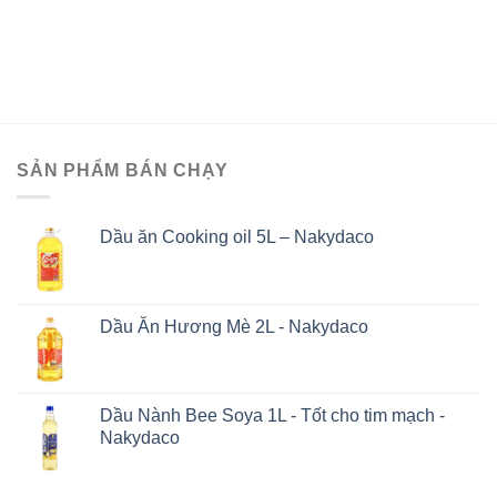
u không chỉ có mùi hương dễ chịu, nhiều loại còn có lợi cho
Tại cá
[...]
SẢN PHẨM BÁN CHẠY
Dầu ăn Cooking oil 5L – Nakydaco
Dầu Ăn Hương Mè 2L - Nakydaco
Dầu Nành Bee Soya 1L - Tốt cho tim mạch -
Nakydaco